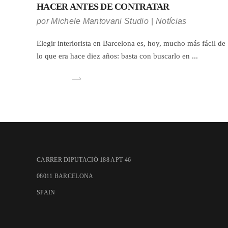
HACER ANTES DE CONTRATAR
por
Michele Mantovani Studio
Notícias
Elegir interiorista en Barcelona es, hoy, mucho más fácil de
lo que era hace diez años: basta con buscarlo en
CARRER DIPUTACIÓ 188 APT 46
08011 BARCELONA
SPAIN